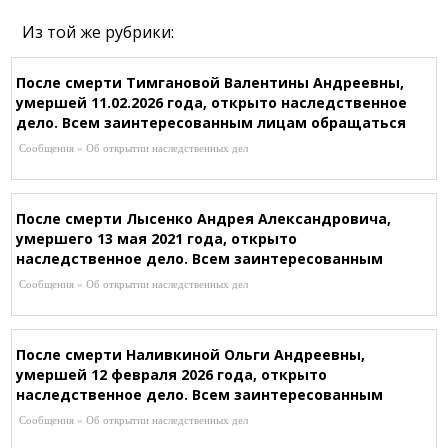
Из той же рубрики:
После смерти Тимгановой Валентины Андреевны,
умершей 11.02.2026 года, открыто наследственное
дело. Всем заинтересованным лицам обращаться
к нотариусу Ибышовой Р.Т. по адресу: г.Караганда,
Сообщения » Об открытии наследственных дел
ул. Гоголя 29, оф.1,
После смерти Лысенко Андрея Александровича,
умершего 13 мая 2021 года, открыто
наследственное дело. Всем заинтересованным
лицам обращаться к нотариусу Косминой И.В.
Сообщения » Об открытии наследственных дел
(лиц.№13019315 от 12.12.2013 г) по адресу:
г.Караганда, Лободы, 14, Т. 8-701-795-61-22
После смерти Наливкиной Ольги Андреевны,
умершей 12 февраля 2026 года, открыто
наследственное дело. Всем заинтересованным
лицам обращаться к нотариусу Маненовой Д.К. по
Сообщения » Об открытии наследственных дел
адресу: г. Караганда, ул. Муканова, 24, Т. 8-702-471-