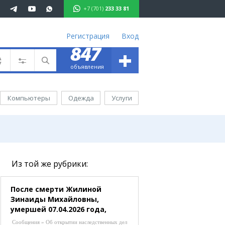
+7 (701)
233 33 81
Регистрация
Вход
+
847
701 233 33 81
объявления
ъявления
вижимость
Компьютеры
Одежда
Услуги
омобили
ота
уги
ктроника
ель
Из той же рубрики:
ода
После смерти Жилиной
Зинаиды Михайловны,
аганда
умершей 07.04.2026 года,
иртау
открыто наследственное
хаш
Сообщения » Об открытии наследственных дел