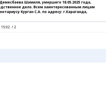
Демесбаева Шамиля, умершего 18.05.2025 года,
Коллаж недели
Организации
Жез
едственное дело. Всем заинтересованным лицам
Ешкин гороскоп
Мой участковый
отариусу Курган С.А. по адресу: г.Караганда,
Перекрытие дорог
 15:02
/
2
Спр
Сервисы
Медиа
Переводчик
Рас
Фото
Авт
Видео
Экс
3D-тур
Кат
Timelapse
Куп