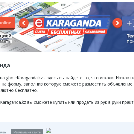
анда
 gbo.eKaraganda.kz - здесь вы найдете то, что искали! Нажав н
те на форму, заполнив которую сможете разместить объявление
олютно бесплатно.
raganda.kz вы сможете купить или продать из рук в руки практ
вязь
Реклама на сайте