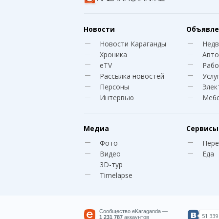
Новости
Объявле
Новости Караганды
Нед
Хроника
Авто
eTV
Рабо
Рассылка новостей
Услу
Персоны
Элек
Интервью
Меб
Медиа
Сервисы
Фото
Пере
Видео
Еда
3D-тур
Timelapse
Сообщество eKaraganda —
51 339
1 231 787
аккаунтов