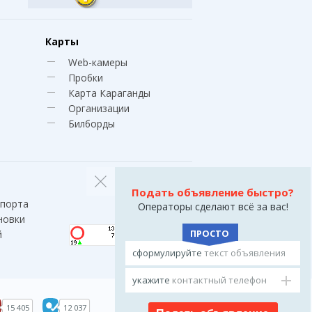
Карты
Web-камеры
Пробки
Карта Караганды
Организации
Билборды
Подать объявление быстро?
спорта
Операторы сделают всё за вас!
новки
ПРОСТО
й
сформулируйте
текст объявления
укажите
контактный телефон
15 405
12 037