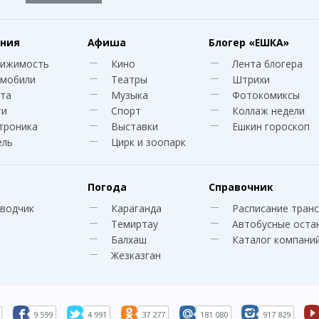
ния
Афиша
Блогер
«ЕШКА»
вижимость
Кино
Лента блогера
мобили
Театры
Штрихи
та
Музыка
Фотокомиксы
ги
Спорт
Коллаж недели
троника
Выставки
Ешкин гороскоп
ель
Цирк и зоопарк
Погода
Справочник
водчик
Караганда
Расписание тран
Темиртау
Автобусные оста
Балхаш
Каталог компани
Жезказган
9 599
4 991
37 277
181 080
917 829