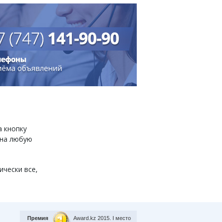
а кнопку
 на любую
ически все,
Премия
Award.kz 2015.
I место