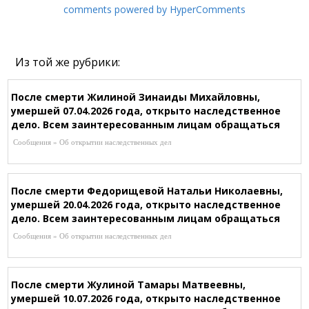
comments powered by HyperComments
Из той же рубрики:
После смерти Жилиной Зинаиды Михайловны,
умершей 07.04.2026 года, открыто наследственное
дело. Всем заинтересованным лицам обращаться
к нотариусу Шагировой Р.Р. по адресу:
Сообщения » Об открытии наследственных дел
г.Караганда, ул.Зелинского, 24/1-101 (рядом со
Службой Сбыта), Т. 8-721-253-43-87
После смерти Федорищевой Натальи Николаевны,
умершей 20.04.2026 года, открыто наследственное
дело. Всем заинтересованным лицам обращаться
к нотариусу Ержановой Ж.А, по адресу: г.Абай,
Сообщения » Об открытии наследственных дел
ул.Абая, 56, кв.1, Т. 8-701-136-68-28
После смерти Жулиной Тамары Матвеевны,
умершей 10.07.2026 года, открыто наследственное