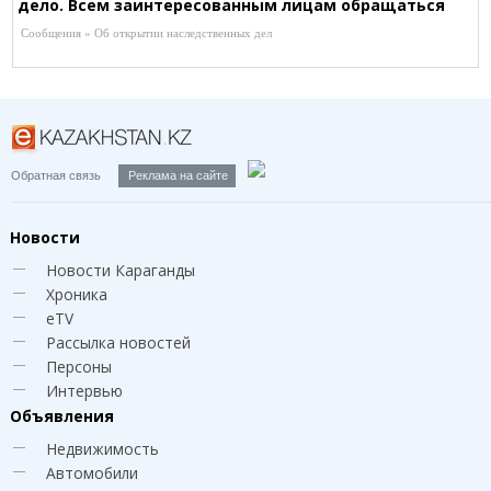
дело. Всем заинтересованным лицам обращаться
к нотариусу Шагировой Р.Р. по адресу:
Сообщения » Об открытии наследственных дел
г.Караганда, ул.Зелинского, 24/1-101 (рядом со
Службой Сбыта), Т. 8-721-253-43-87
Обратная связь
Реклама на сайте
Новости
Новости Караганды
Хроника
eTV
Рассылка новостей
Персоны
Интервью
Объявления
Недвижимость
Автомобили