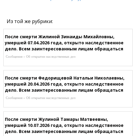
Из той же рубрики:
После смерти Жилиной Зинаиды Михайловны,
умершей 07.04.2026 года, открыто наследственное
дело. Всем заинтересованным лицам обращаться
к нотариусу Шагировой Р.Р. по адресу:
Сообщения » Об открытии наследственных дел
г.Караганда, ул.Зелинского, 24/1-101 (рядом со
Службой Сбыта), Т. 8-721-253-43-87
После смерти Федорищевой Натальи Николаевны,
умершей 20.04.2026 года, открыто наследственное
дело. Всем заинтересованным лицам обращаться
к нотариусу Ержановой Ж.А, по адресу: г.Абай,
Сообщения » Об открытии наследственных дел
ул.Абая, 56, кв.1, Т. 8-701-136-68-28
После смерти Жулиной Тамары Матвеевны,
умершей 10.07.2026 года, открыто наследственное
дело. Всем заинтересованным лицам обращаться