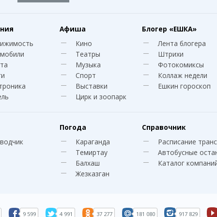
ния
Афиша
Блогер
«ЕШКА»
вижимость
Кино
Лента блогера
мобили
Театры
Штрихи
та
Музыка
Фотокомиксы
ги
Спорт
Коллаж недели
троника
Выставки
Ешкин гороскоп
ель
Цирк и зоопарк
Погода
Справочник
водчик
Караганда
Расписание тран
Темиртау
Автобусные оста
Балхаш
Каталог компани
Жезказган
9 599
4 991
37 277
181 080
917 829