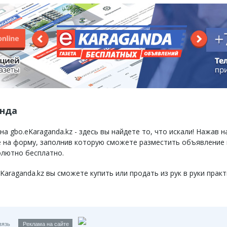
анда
 gbo.eKaraganda.kz - здесь вы найдете то, что искали! Нажав н
те на форму, заполнив которую сможете разместить объявление
олютно бесплатно.
raganda.kz вы сможете купить или продать из рук в руки практ
вязь
Реклама на сайте