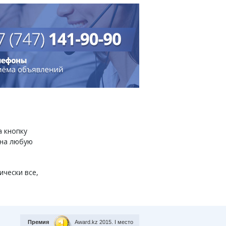
а кнопку
 на любую
ически все,
Премия
Award.kz 2015.
I место