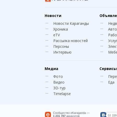
Новости
Объявле
Новости Караганды
Нед
Хроника
Авто
eTV
Рабо
Рассылка новостей
Услу
Персоны
Элек
Интервью
Меб
Медиа
Сервисы
Фото
Пере
Видео
Еда
3D-тур
Timelapse
Сообщество eKaraganda —
51 339
1 231 787
аккаунтов