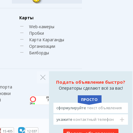
Карты
Web-камеры
Пробки
Карта Караганды
Организации
Билборды
Подать объявление быстро?
спорта
Операторы сделают всё за вас!
новки
ПРОСТО
й
сформулируйте
текст объявления
укажите
контактный телефон
15 405
12 037