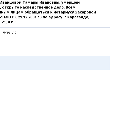
 Иванцовой Тамары Ивановны, умершей
Коллаж недели
Организации
Жез
да, открыто наследственное дело. Всем
Ешкин гороскоп
Мой участковый
нным лицам обращаться к нотариусу Захаровой
Перекрытие дорог
61 МЮ РК 29.12.2001 г.) по адресу: г.Караганда,
21, н.п.3
Спр
Сервисы
Медиа
 15:39
/
2
Переводчик
Рас
Фото
Авт
Видео
Экс
3D-тур
Кат
Timelapse
Куп