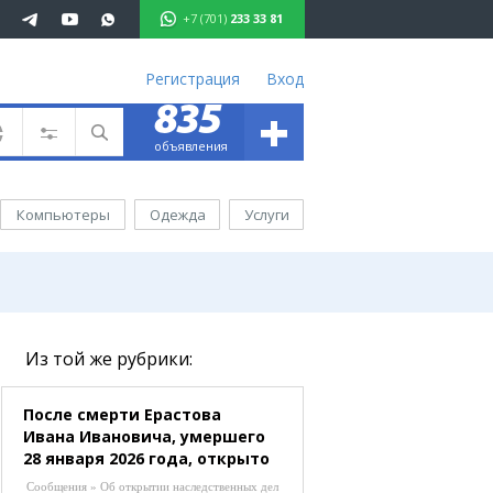
+7 (701)
233 33 81
Регистрация
Вход
+
835
701 233 33 81
объявления
ъявления
вижимость
Компьютеры
Одежда
Услуги
омобили
ота
уги
ктроника
ель
Из той же рубрики:
ода
После смерти Ерастова
Ивана Ивановича, умершего
аганда
28 января 2026 года, открыто
иртау
наследственное дело. Всем
хаш
Сообщения » Об открытии наследственных дел