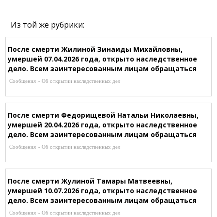
Из той же рубрики:
После смерти Жилиной Зинаиды Михайловны,
умершей 07.04.2026 года, открыто наследственное
дело. Всем заинтересованным лицам обращаться
к нотариусу Шагировой Р.Р. по адресу:
Сообщения » Об открытии наследственных дел
г.Караганда, ул.Зелинского, 24/1-101 (рядом со
Службой Сбыта), Т. 8-721-253-43-87
После смерти Федорищевой Натальи Николаевны,
умершей 20.04.2026 года, открыто наследственное
дело. Всем заинтересованным лицам обращаться
к нотариусу Ержановой Ж.А, по адресу: г.Абай,
Сообщения » Об открытии наследственных дел
ул.Абая, 56, кв.1, Т. 8-701-136-68-28
После смерти Жулиной Тамары Матвеевны,
умершей 10.07.2026 года, открыто наследственное
дело. Всем заинтересованным лицам обращаться
к нотариусу Шагировой Р.Р. по адресу:
Сообщения » Об открытии наследственных дел