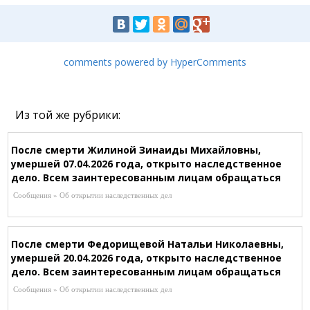
comments powered by HyperComments
Из той же рубрики:
После смерти Жилиной Зинаиды Михайловны,
умершей 07.04.2026 года, открыто наследственное
дело. Всем заинтересованным лицам обращаться
к нотариусу Шагировой Р.Р. по адресу:
Сообщения » Об открытии наследственных дел
г.Караганда, ул.Зелинского, 24/1-101 (рядом со
Службой Сбыта), Т. 8-721-253-43-87
После смерти Федорищевой Натальи Николаевны,
умершей 20.04.2026 года, открыто наследственное
дело. Всем заинтересованным лицам обращаться
к нотариусу Ержановой Ж.А, по адресу: г.Абай,
Сообщения » Об открытии наследственных дел
ул.Абая, 56, кв.1, Т. 8-701-136-68-28