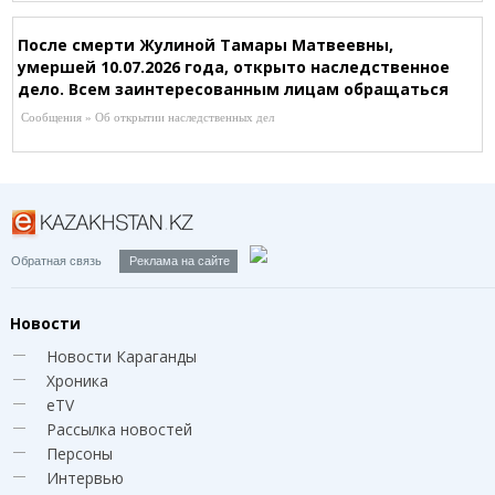
После смерти Жулиной Тамары Матвеевны,
умершей 10.07.2026 года, открыто наследственное
дело. Всем заинтересованным лицам обращаться
к нотариусу Шагировой Р.Р. по адресу:
Сообщения » Об открытии наследственных дел
г.Караганда, ул.Зелинского, 24/1-101 (рядом со
Службой Сбыта), Т. 8-721-253-43-87
Обратная связь
Реклама на сайте
Новости
Новости Караганды
Хроника
eTV
Рассылка новостей
Персоны
Интервью