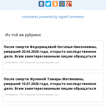
comments powered by HyperComments
Из той же рубрики:
После смерти Федорищевой Натальи Николаевны,
умершей 20.04.2026 года, открыто наследственное
дело. Всем заинтересованным лицам обращаться
к нотариусу Ержановой Ж.А, по адресу: г.Абай,
Сообщения » Об открытии наследственных дел
ул.Абая, 56, кв.1, Т. 8-701-136-68-28
После смерти Жулиной Тамары Матвеевны,
умершей 10.07.2026 года, открыто наследственное
дело. Всем заинтересованным лицам обращаться
к нотариусу Шагировой Р.Р. по адресу:
Сообщения » Об открытии наследственных дел
г.Караганда, ул.Зелинского, 24/1-101 (рядом со
Службой Сбыта), Т. 8-721-253-43-87