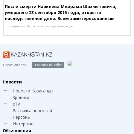
После смерти Наркеева Мейрама Шахметовича,
умершего 23 сентября 2015 года, открыто
наследственное дело. Всем заинтересованным
лицам обращаться к нотариусу Ахметжановой
Сообщения » Об открытии наследственных дел
Г.Ж. (лицензия №0000475 от 19.05.2006 г) по адресу:
г.Караганда, ул.Аманжолова, 30, оф.21, Т. 8-701-514-
85-65
Обратная связь
Реклама на сайте
Новости
Новости Караганды
Хроника
eTV
Рассылка новостей
Персоны
Интервью
Объявления