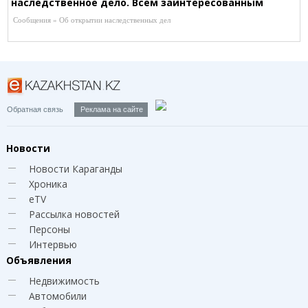
наследственное дело. Всем заинтересованным
лицам обращаться к нотариусу Маненовой Д.К. по
Сообщения » Об открытии наследственных дел
адресу: г. Караганда, ул. Муканова, 24, Т. 8-702-471-
45-48
Обратная связь
Реклама на сайте
Новости
Новости Караганды
Хроника
eTV
Рассылка новостей
Персоны
Интервью
Объявления
Недвижимость
Автомобили