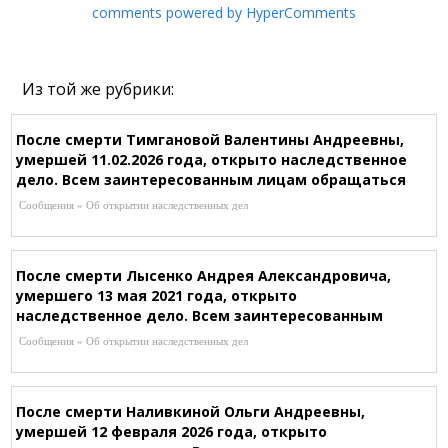
comments powered by HyperComments
Из той же рубрики:
После смерти Тимгановой Валентины Андреевны,
умершей 11.02.2026 года, открыто наследственное
дело. Всем заинтересованным лицам обращаться
к нотариусу Ибышовой Р.Т. по адресу: г.Караганда,
Сообщения » Об открытии наследственных дел
ул. Гоголя 29, оф.1,
После смерти Лысенко Андрея Александровича,
умершего 13 мая 2021 года, открыто
наследственное дело. Всем заинтересованным
лицам обращаться к нотариусу Косминой И.В.
Сообщения » Об открытии наследственных дел
(лиц.№13019315 от 12.12.2013 г) по адресу:
г.Караганда, Лободы, 14, Т. 8-701-795-61-22
После смерти Наливкиной Ольги Андреевны,
умершей 12 февраля 2026 года, открыто