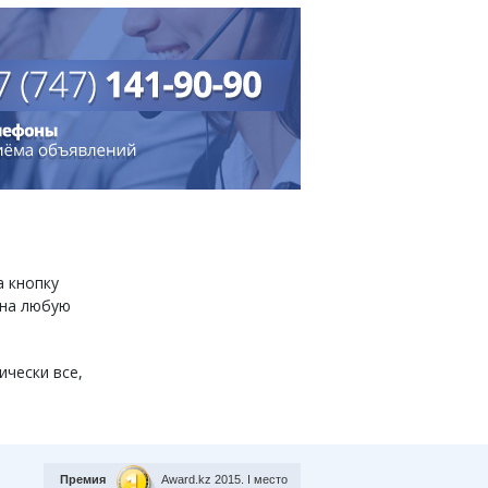
а кнопку
 на любую
ически все,
Премия
Award.kz 2015.
I место