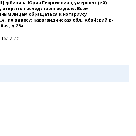
 Щербинина Юрия Георгиевича, умершего(ей)
Коллаж недели
Организации
Жез
да, открыто наследственное дело. Всем
Ешкин гороскоп
Мой участковый
нным лицам обращаться к нотариусу
Перекрытие дорог
А., по адресу: Карагандинская обл., Абайский р-
Абая, д.26а
Спр
Сервисы
Медиа
 15:17
/
2
Переводчик
Рас
Фото
Авт
Видео
Экс
3D-тур
Кат
Timelapse
Куп