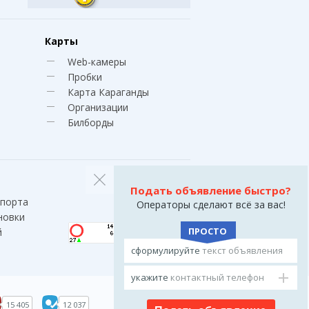
Карты
Web-камеры
Пробки
Карта Караганды
Организации
Билборды
Подать объявление быстро?
спорта
Операторы сделают всё за вас!
новки
ПРОСТО
й
сформулируйте
текст объявления
укажите
контактный телефон
15 405
12 037