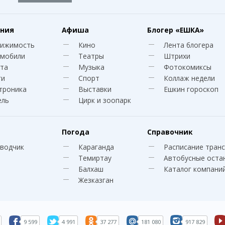
ния
Афиша
Блогер
«ЕШКА»
вижимость
Кино
Лента блогера
мобили
Театры
Штрихи
та
Музыка
Фотокомиксы
ги
Спорт
Коллаж недели
троника
Выставки
Ешкин гороскоп
ель
Цирк и зоопарк
Погода
Справочник
водчик
Караганда
Расписание тран
Темиртау
Автобусные оста
Балхаш
Каталог компани
Жезказган
9 599
4 991
37 277
181 080
917 829