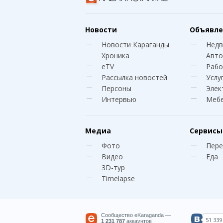
Новости
Объявле
Новости Караганды
Нед
Хроника
Авто
eTV
Рабо
Рассылка новостей
Услу
Персоны
Элек
Интервью
Меб
Медиа
Сервисы
Фото
Пере
Видео
Еда
3D-тур
Timelapse
Сообщество eKaraganda —
51 339
1 231 787
аккаунтов