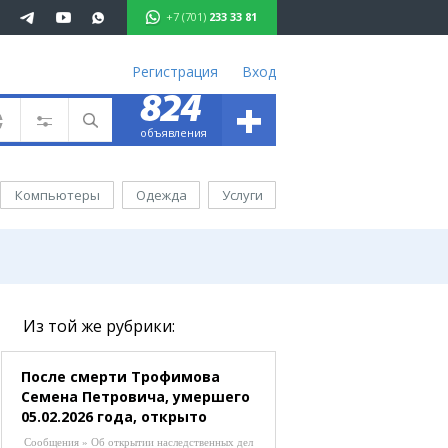
+7 (701)
233 33 81
Регистрация
Вход
+
824
701 233 33 81
объявления
ъявления
вижимость
Компьютеры
Одежда
Услуги
омобили
ота
уги
ктроника
ель
Из той же рубрики:
ода
После смерти Трофимова
Семена Петровича, умершего
аганда
05.02.2026 года, открыто
иртау
наследственное дело. Всем
хаш
Сообщения » Об открытии наследственных дел