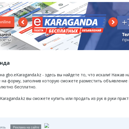
анда
 gbo.eKaraganda.kz - здесь вы найдете то, что искали! Нажав н
те на форму, заполнив которую сможете разместить объявление
олютно бесплатно.
raganda.kz вы сможете купить или продать из рук в руки практ
вязь
Реклама на сайте