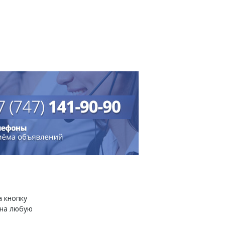
а кнопку
 на любую