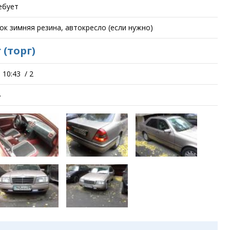
ебует
рок зимняя резина, автокресло (если нужно)
г
(торг)
 10:43
/
2