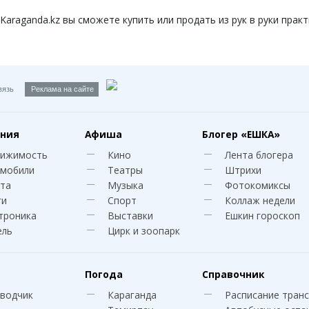
raganda.kz вы сможете купить или продать из рук в руки практ
вязь
Реклама на сайте
ния
Афиша
Блогер
«ЕШКА»
вижимость
Кино
Лента блогера
мобили
Театры
Штрихи
та
Музыка
Фотокомиксы
ги
Спорт
Коллаж недели
троника
Выставки
Ешкин гороскоп
ель
Цирк и зоопарк
Погода
Справочник
водчик
Караганда
Расписание тран