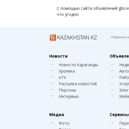
С помощью сайта объявлений gbo.eKa
что угодно.
Обратная с
Новости
Объявле
Новости Караганды
Нед
Хроника
Авто
eTV
Рабо
Рассылка новостей
Услу
Персоны
Элек
Интервью
Меб
Медиа
Сервисы
Фото
Пере