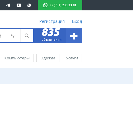
+7 (701)
233 33 81
Регистрация
Вход
+
835
701 233 33 81
объявления
ъявления
вижимость
Компьютеры
Одежда
Услуги
омобили
ота
уги
ктроника
ель
ода
аганда
иртау
хаш