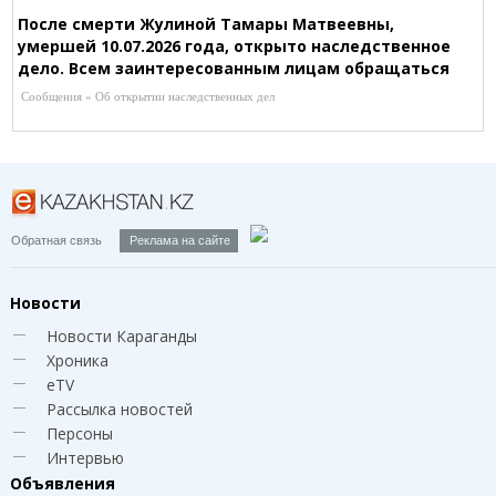
После смерти Жулиной Тамары Матвеевны,
умершей 10.07.2026 года, открыто наследственное
дело. Всем заинтересованным лицам обращаться
к нотариусу Шагировой Р.Р. по адресу:
Сообщения » Об открытии наследственных дел
г.Караганда, ул.Зелинского, 24/1-101 (рядом со
Службой Сбыта), Т. 8-721-253-43-87
Обратная связь
Реклама на сайте
Новости
Новости Караганды
Хроника
eTV
Рассылка новостей
Персоны
Интервью
Объявления