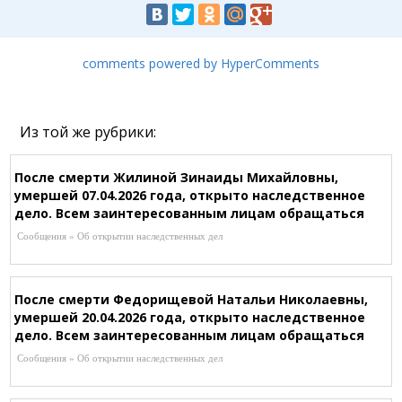
comments powered by HyperComments
Из той же рубрики:
После смерти Жилиной Зинаиды Михайловны,
умершей 07.04.2026 года, открыто наследственное
дело. Всем заинтересованным лицам обращаться
к нотариусу Шагировой Р.Р. по адресу:
Сообщения » Об открытии наследственных дел
г.Караганда, ул.Зелинского, 24/1-101 (рядом со
Службой Сбыта), Т. 8-721-253-43-87
После смерти Федорищевой Натальи Николаевны,
умершей 20.04.2026 года, открыто наследственное
дело. Всем заинтересованным лицам обращаться
к нотариусу Ержановой Ж.А, по адресу: г.Абай,
Сообщения » Об открытии наследственных дел
ул.Абая, 56, кв.1, Т. 8-701-136-68-28