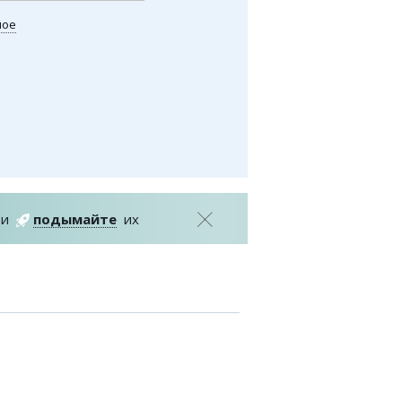
казган
ное
авочник
писание транспорта
обусные остановки
тренные службы
алог компаний
ить шины, легко!
и
подымайте
их