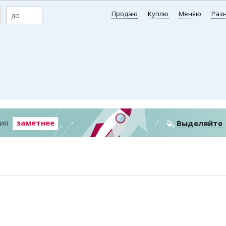
Коллаж недели
Организации
Жез
Продаю
Куплю
Меняю
Раз
Ешкин гороскоп
Мой участковый
Перекрытие дорог
Спр
Сервисы
Медиа
Переводчик
Рас
Фото
Авт
Видео
Экс
3D-тур
Кат
Timelapse
Куп
ния
заметнее
Выделяйте