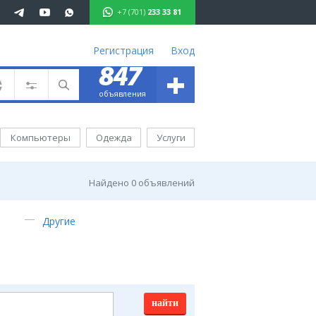
+7 (701)
233 33 81
Регистрация
Вход
+
847
701 233 33 81
объявления
ъявления
вижимость
Компьютеры
Одежда
Услуги
омобили
ота
уги
Найдено
0
объявлений
ктроника
ель
Другие
ода
аганда
иртау
хаш