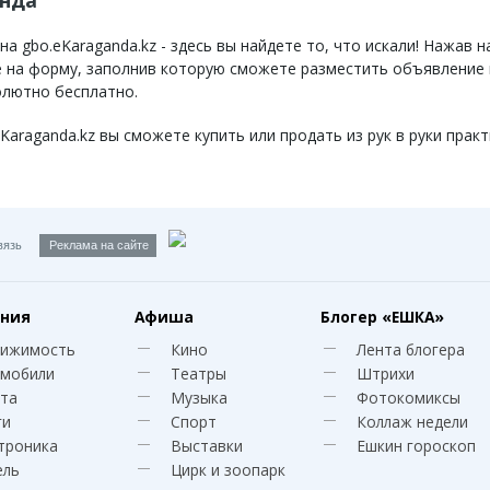
анда
 gbo.eKaraganda.kz - здесь вы найдете то, что искали! Нажав н
те на форму, заполнив которую сможете разместить объявление
олютно бесплатно.
raganda.kz вы сможете купить или продать из рук в руки практ
вязь
Реклама на сайте
ния
Афиша
Блогер
«ЕШКА»
вижимость
Кино
Лента блогера
мобили
Театры
Штрихи
та
Музыка
Фотокомиксы
ги
Спорт
Коллаж недели
троника
Выставки
Ешкин гороскоп
ель
Цирк и зоопарк