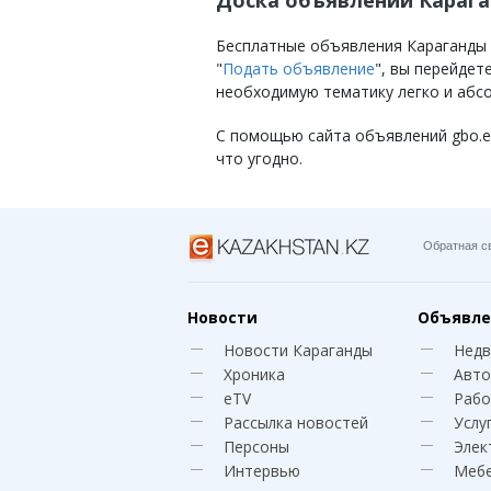
Доска объявлений Караг
Бесплатные объявления Караганды на
"
Подать объявление
", вы перейде
необходимую тематику легко и абс
С помощью сайта объявлений gbo.eKa
что угодно.
Обратная с
Новости
Объявле
Новости Караганды
Нед
Хроника
Авто
eTV
Рабо
Рассылка новостей
Услу
Персоны
Элек
Интервью
Меб