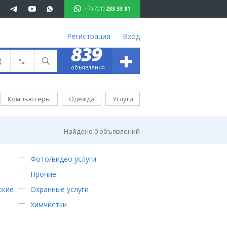
+7 (701)
233 33 81
Регистрация
Вход
+
839
701 233 33 81
объявления
ъявления
вижимость
Компьютеры
Одежда
Услуги
омобили
ота
уги
Найдено
0
объявлений
ктроника
ель
Фото/видео услуги
Прочие
ода
ские
Охранные услуги
аганда
Химчистки
иртау
хаш