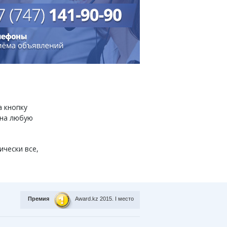
а кнопку
 на любую
ически все,
Премия
Award.kz 2015.
I место