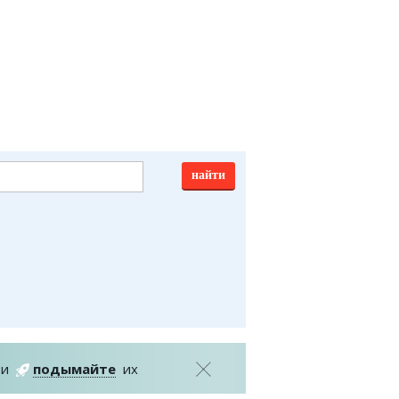
казган
авочник
писание транспорта
обусные остановки
тренные службы
алог компаний
ить шины, легко!
и
подымайте
их