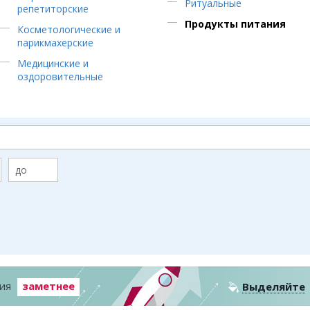
Ритуальные
репетиторские
Коллаж недели
Организации
Жез
Продукты питания
Ешкин гороскоп
Мой участковый
Косметологические и
Перекрытие дорог
парикмахерские
Медицинские и
Спр
Сервисы
Медиа
оздоровительные
Переводчик
Рас
Фото
Авт
Видео
Экс
3D-тур
Кат
Timelapse
Куп
ния
заметнее
Выделяйте