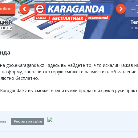
анда
 gbo.eKaraganda.kz - здесь вы найдете то, что искали! Нажав н
те на форму, заполнив которую сможете разместить объявление
олютно бесплатно.
raganda.kz вы сможете купить или продать из рук в руки практ
вязь
Реклама на сайте