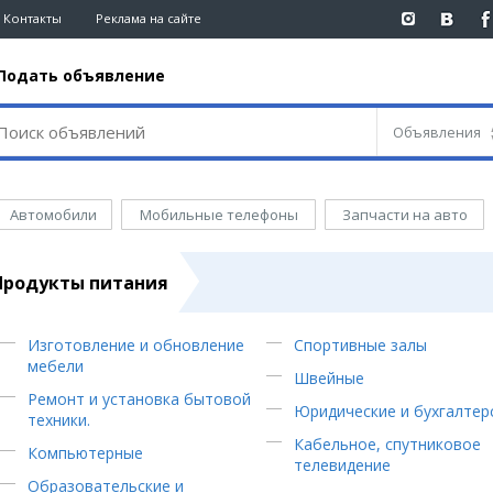
Контакты
Реклама на сайте
Подать объявление
+7 (7212)
92 09 09
+7 
Главная
Объявления
Афиша
Новости
Об
Новости
Нед
Кино
Автомобили
Мобильные телефоны
Запчасти на авто
Караганды
Авт
Театры
Хроника
Раб
Музыка
Продукты питания
eTV
Усл
Спорт
Рассылка новостей
Эле
Выставки
Персоны
Меб
Цирк и зоопарк
Изготовление и обновление
Спортивные залы
Интервью
мебели
Швейные
Ремонт и установка бытовой
Блогер «ЕШКА»
Карты
Пог
Юридические и бухгалтер
техники.
Лента блогера
Web-камеры
Кар
Кабельное, спутниковое
Компьютерные
Штрихи
Пробки
Тем
телевидение
Фотокомиксы
Образовательские и
Карта Караганды
Бал