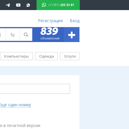
+7 (701)
233 33 81
Регистрация
Вход
+
839
701 233 33 81
объявления
ъявления
вижимость
Компьютеры
Одежда
Услуги
омобили
ота
уги
ктроника
ель
Ещё один номер
ода
аганда
иртау
я в печатной версии
хаш