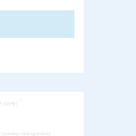
казган
авочник
писание транспорта
обусные остановки
тренные службы
алог компаний
ить шины, легко!
(?)
й шрифт
странице ekaraganda.kz