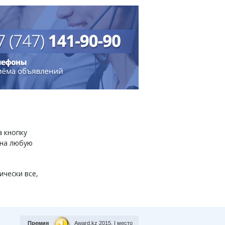
а кнопку
 на любую
ически все,
Премия
Award.kz 2015.
I место