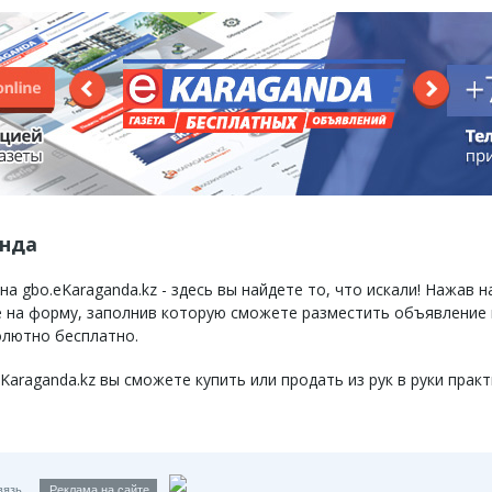
анда
 gbo.eKaraganda.kz - здесь вы найдете то, что искали! Нажав н
те на форму, заполнив которую сможете разместить объявление
олютно бесплатно.
raganda.kz вы сможете купить или продать из рук в руки практ
вязь
Реклама на сайте