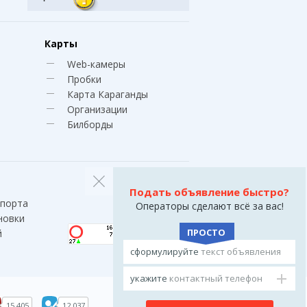
Карты
Web-камеры
Пробки
Карта Караганды
Организации
Билборды
Подать объявление быстро?
спорта
Операторы сделают всё за вас!
новки
ПРОСТО
й
сформулируйте
текст объявления
укажите
контактный телефон
15 405
12 037