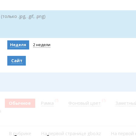
Коллаж недели
Организации
Жез
Ешкин гороскоп
Мой участковый
(только .jpg, .gif, .png)
Перекрытие дорог
Спр
Сервисы
Медиа
Переводчик
Рас
Фото
Неделя
2 недели
Авт
Видео
Экс
3D-тур
Сайт
Кат
Timelapse
Куп
(?)
(?)
Обычное
Рамка
Фоновый цвет
Заметны
а
В рубрике
На первой странице gbo.kz
На первой 