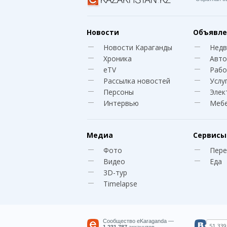
Новости
Объявле
Новости Караганды
Нед
Хроника
Авто
eTV
Рабо
Рассылка новостей
Услу
Персоны
Элек
Интервью
Меб
Медиа
Сервисы
Фото
Пере
Видео
Еда
3D-тур
Timelapse
Сообщество eKaraganda —
51 339