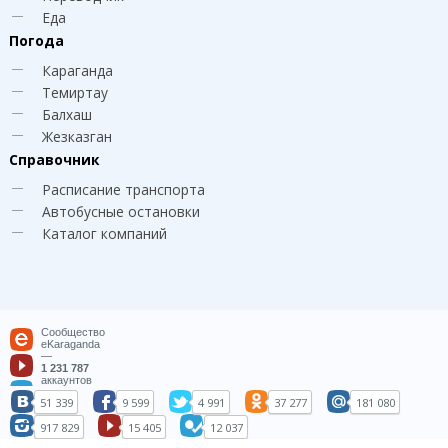
Еда
Погода
Караганда
Темиртау
Балхаш
Жезказган
Справочник
Расписание транспорта
Автобусные остановки
Каталог компаний
Сообщество
eKaraganda
—
1 231 787
аккаунтов
51 339
9 599
4 991
37 277
181 080
917 829
15 405
12 037